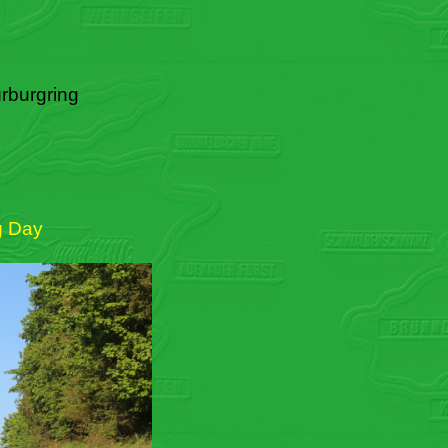
rburgring
g Day