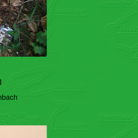
3
enbach