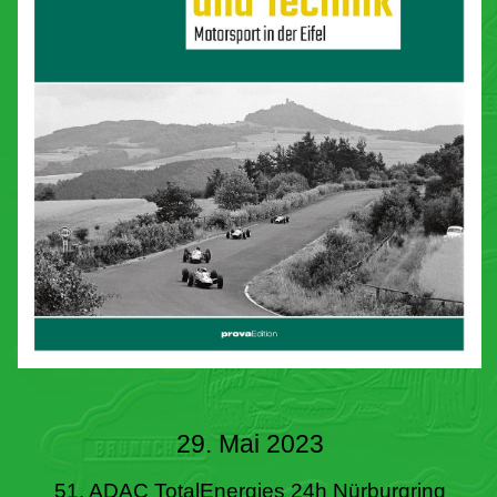
29. Mai 2023
51. ADAC TotalEnergies 24h Nürburgring