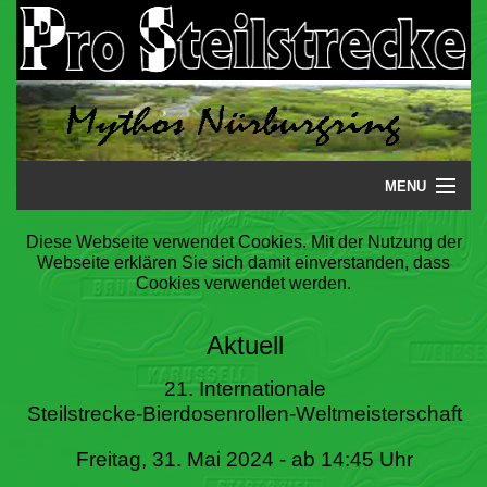
MENU
Startseite
Diese Webseite verwendet Cookies. Mit der Nutzung der
Webseite erklären Sie sich damit einverstanden, dass
Steilstrecke
Cookies verwendet werden.
Mythos
Aktuell
Galerie
21. Internationale
Steilstrecke-Bierdosenrollen-Weltmeisterschaft
Literatur
Freitag, 31. Mai 2024 - ab 14:45 Uhr
Termine