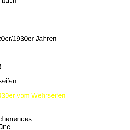
enbach
920er/1930er Jahren
3
seifen
1930er vom Wehrseifen
ochenendes.
büne.