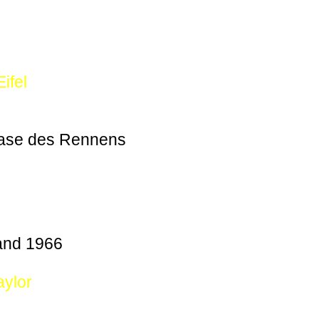
ifel
hase des Rennens
and 1966
aylor