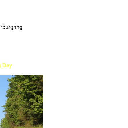
rburgring
g Day