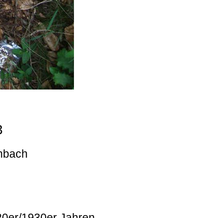
3
enbach
920er/1930er Jahren