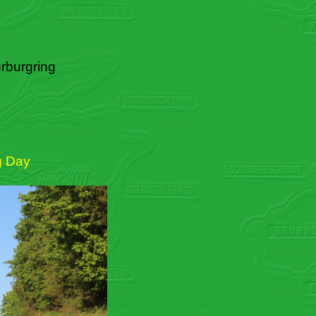
rburgring
g Day