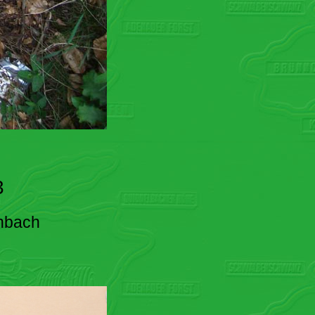
3
enbach