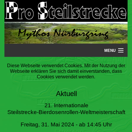
MENU
Startseite
Diese Webseite verwendet Cookies. Mit der Nutzung der
Webseite erklären Sie sich damit einverstanden, dass
Steilstrecke
Cookies verwendet werden.
Mythos
Aktuell
Galerie
21. Internationale
Steilstrecke-Bierdosenrollen-Weltmeisterschaft
Literatur
Freitag, 31. Mai 2024 - ab 14:45 Uhr
Termine