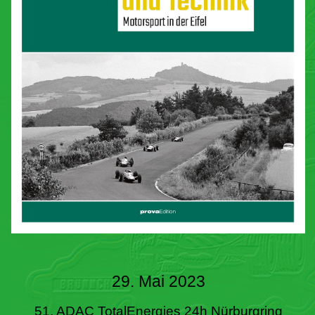
29. Mai 2023
51. ADAC TotalEnergies 24h Nürburgring