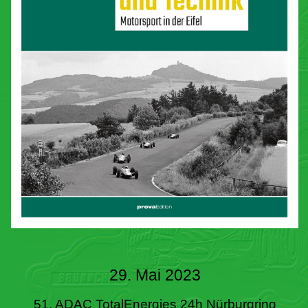
29. Mai 2023
51. ADAC TotalEnergies 24h Nürburgring