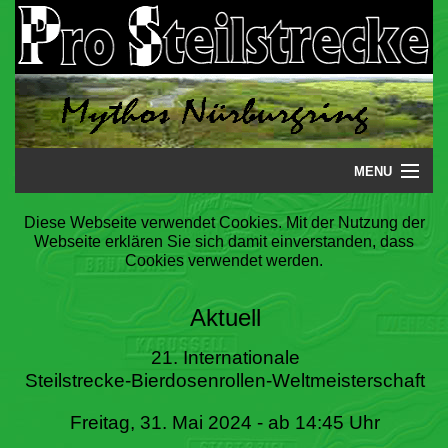
MENU
Startseite
Diese Webseite verwendet Cookies. Mit der Nutzung der
Webseite erklären Sie sich damit einverstanden, dass
Steilstrecke
Cookies verwendet werden.
Mythos
Aktuell
Galerie
21. Internationale
Steilstrecke-Bierdosenrollen-Weltmeisterschaft
Literatur
Freitag, 31. Mai 2024 - ab 14:45 Uhr
Termine