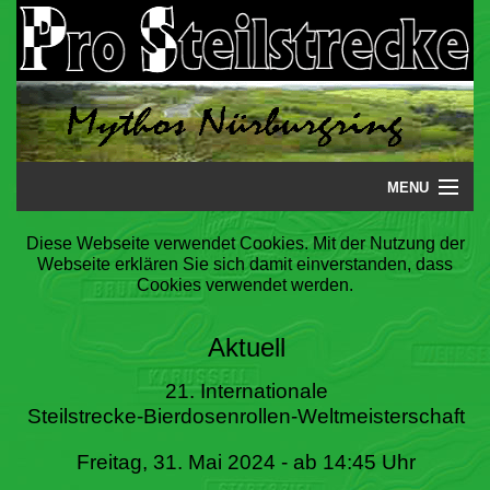
MENU
Startseite
Diese Webseite verwendet Cookies. Mit der Nutzung der
Webseite erklären Sie sich damit einverstanden, dass
Steilstrecke
Cookies verwendet werden.
Mythos
Aktuell
Galerie
21. Internationale
Steilstrecke-Bierdosenrollen-Weltmeisterschaft
Literatur
Freitag, 31. Mai 2024 - ab 14:45 Uhr
Termine