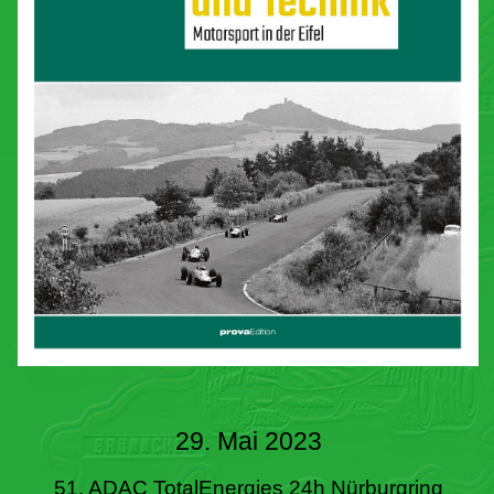
29. Mai 2023
51. ADAC TotalEnergies 24h Nürburgring