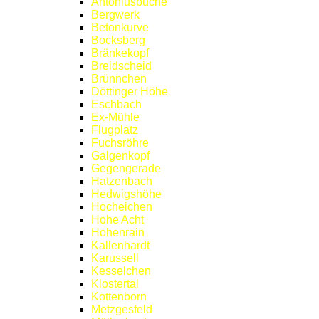
Antoniusbuche
Bergwerk
Betonkurve
Bocksberg
Bränkekopf
Breidscheid
Brünnchen
Döttinger Höhe
Eschbach
Ex-Mühle
Flugplatz
Fuchsröhre
Galgenkopf
Gegengerade
Hatzenbach
Hedwigshöhe
Hocheichen
Hohe Acht
Hohenrain
Kallenhardt
Karussell
Kesselchen
Klostertal
Kottenborn
Metzgesfeld