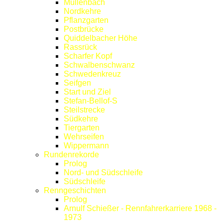
Müllenbach
Nordkehre
Pflanzgarten
Postbrücke
Quiddelbacher Höhe
Rassrück
Scharfer Kopf
Schwalbenschwanz
Schwedenkreuz
Seifgen
Start und Ziel
Stefan-Bellof-S
Steilstrecke
Südkehre
Tiergarten
Wehrseifen
Wippermann
Rundenrekorde
Prolog
Nord- und Südschleife
Südschleife
Renngeschichten
Prolog
Arnulf Schießer - Rennfahrerkarriere 1968 -
1973