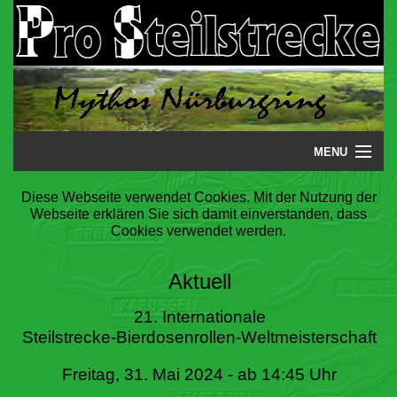
MENU
Startseite
Diese Webseite verwendet Cookies. Mit der Nutzung der
Webseite erklären Sie sich damit einverstanden, dass
Steilstrecke
Cookies verwendet werden.
Mythos
Aktuell
Galerie
21. Internationale
Steilstrecke-Bierdosenrollen-Weltmeisterschaft
Literatur
Freitag, 31. Mai 2024 - ab 14:45 Uhr
Termine