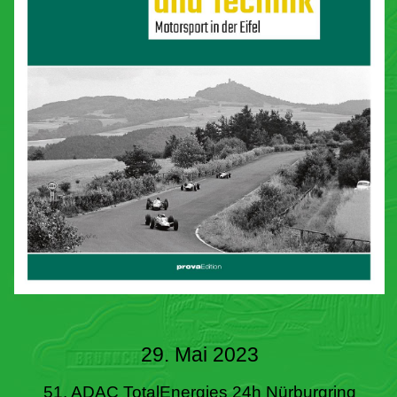
29. Mai 2023
51. ADAC TotalEnergies 24h Nürburgring