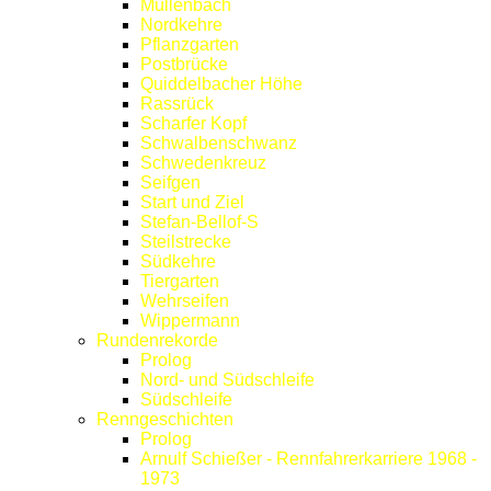
Müllenbach
Nordkehre
Pflanzgarten
Postbrücke
Quiddelbacher Höhe
Rassrück
Scharfer Kopf
Schwalbenschwanz
Schwedenkreuz
Seifgen
Start und Ziel
Stefan-Bellof-S
Steilstrecke
Südkehre
Tiergarten
Wehrseifen
Wippermann
Rundenrekorde
Prolog
Nord- und Südschleife
Südschleife
Renngeschichten
Prolog
Arnulf Schießer - Rennfahrerkarriere 1968 -
1973