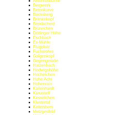
Antoniusbuche
Bergwerk
Betonkurve
Bocksberg
Bränkekopf
Breidscheid
Brünnchen
Döttinger Höhe
Eschbach
Ex-Mühle
Flugplatz
Fuchsröhre
Galgenkopf
Gegengerade
Hatzenbach
Hedwigshöhe
Hocheichen
Hohe Acht
Hohenrain
Kallenhardt
Karussell
Kesselchen
Klostertal
Kottenborn
Metzgesfeld