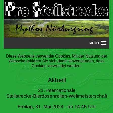
MENU
Startseite
Diese Webseite verwendet Cookies. Mit der Nutzung der
Webseite erklären Sie sich damit einverstanden, dass
Steilstrecke
Cookies verwendet werden.
Mythos
Aktuell
Galerie
21. Internationale
Steilstrecke-Bierdosenrollen-Weltmeisterschaft
Literatur
Freitag, 31. Mai 2024 - ab 14:45 Uhr
Termine