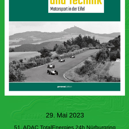
29. Mai 2023
51. ADAC TotalEnergies 24h Nürburgring