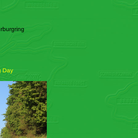
rburgring
g Day