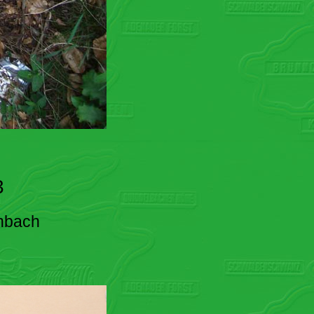
3
enbach