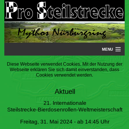
MENU
Startseite
Diese Webseite verwendet Cookies. Mit der Nutzung der
Webseite erklären Sie sich damit einverstanden, dass
Steilstrecke
Cookies verwendet werden.
Mythos
Aktuell
Galerie
21. Internationale
Steilstrecke-Bierdosenrollen-Weltmeisterschaft
Literatur
Freitag, 31. Mai 2024 - ab 14:45 Uhr
Termine