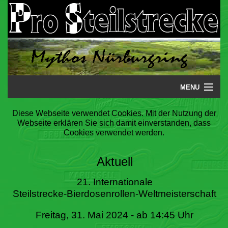
MENU
Startseite
Diese Webseite verwendet Cookies. Mit der Nutzung der
Webseite erklären Sie sich damit einverstanden, dass
Steilstrecke
Cookies verwendet werden.
Mythos
Aktuell
Galerie
21. Internationale
Steilstrecke-Bierdosenrollen-Weltmeisterschaft
Literatur
Freitag, 31. Mai 2024 - ab 14:45 Uhr
Termine