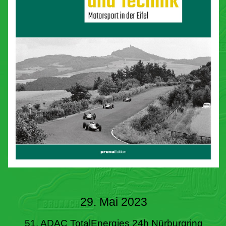
29. Mai 2023
51. ADAC TotalEnergies 24h Nürburgring