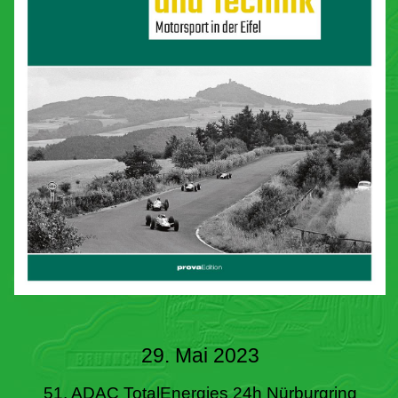
29. Mai 2023
51. ADAC TotalEnergies 24h Nürburgring