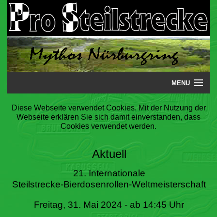
MENU
Startseite
Diese Webseite verwendet Cookies. Mit der Nutzung der
Webseite erklären Sie sich damit einverstanden, dass
Steilstrecke
Cookies verwendet werden.
Mythos
Aktuell
Galerie
21. Internationale
Steilstrecke-Bierdosenrollen-Weltmeisterschaft
Literatur
Freitag, 31. Mai 2024 - ab 14:45 Uhr
Termine