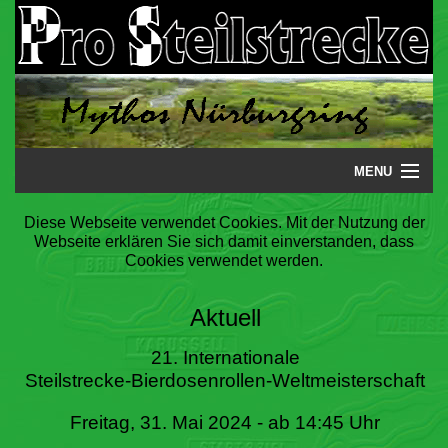
MENU
Startseite
Diese Webseite verwendet Cookies. Mit der Nutzung der
Webseite erklären Sie sich damit einverstanden, dass
Steilstrecke
Cookies verwendet werden.
Mythos
Aktuell
Galerie
21. Internationale
Steilstrecke-Bierdosenrollen-Weltmeisterschaft
Literatur
Freitag, 31. Mai 2024 - ab 14:45 Uhr
Termine