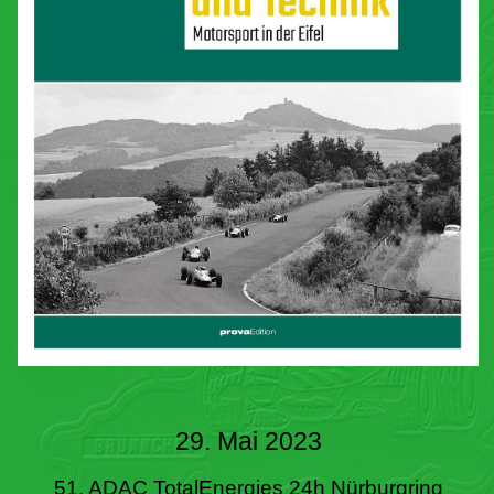
29. Mai 2023
51. ADAC TotalEnergies 24h Nürburgring