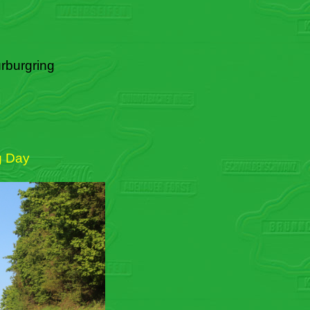
rburgring
g Day