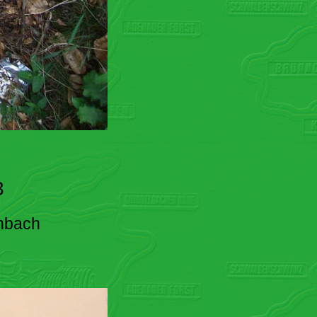
3
enbach