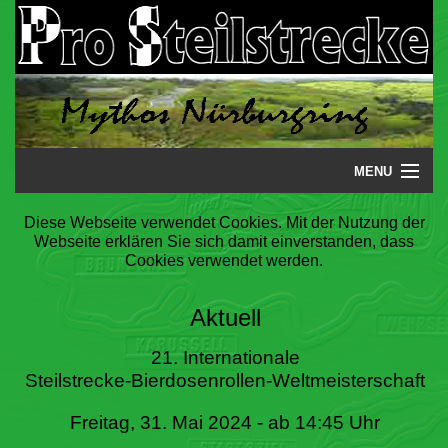
MENU
Startseite
Diese Webseite verwendet Cookies. Mit der Nutzung der
Webseite erklären Sie sich damit einverstanden, dass
Steilstrecke
Cookies verwendet werden.
Mythos
Aktuell
Galerie
21. Internationale
Steilstrecke-Bierdosenrollen-Weltmeisterschaft
Literatur
Freitag, 31. Mai 2024 - ab 14:45 Uhr
Termine