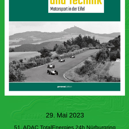
29. Mai 2023
51. ADAC TotalEnergies 24h Nürburgring