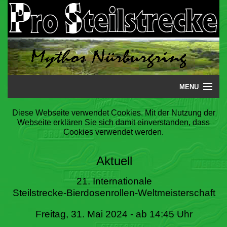
MENU
Startseite
Diese Webseite verwendet Cookies. Mit der Nutzung der
Webseite erklären Sie sich damit einverstanden, dass
Steilstrecke
Cookies verwendet werden.
Mythos
Aktuell
Galerie
21. Internationale
Steilstrecke-Bierdosenrollen-Weltmeisterschaft
Literatur
Freitag, 31. Mai 2024 - ab 14:45 Uhr
Termine