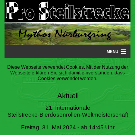
MENU
Startseite
Diese Webseite verwendet Cookies. Mit der Nutzung der
Webseite erklären Sie sich damit einverstanden, dass
Steilstrecke
Cookies verwendet werden.
Mythos
Aktuell
Galerie
21. Internationale
Steilstrecke-Bierdosenrollen-Weltmeisterschaft
Literatur
Freitag, 31. Mai 2024 - ab 14:45 Uhr
Termine