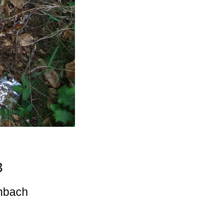
3
enbach