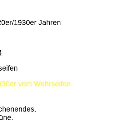
920er/1930er Jahren
3
seifen
1930er vom Wehrseifen
ochenendes.
büne.