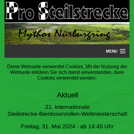
MENU
Startseite
Diese Webseite verwendet Cookies. Mit der Nutzung der
Webseite erklären Sie sich damit einverstanden, dass
Steilstrecke
Cookies verwendet werden.
Mythos
Aktuell
Galerie
21. Internationale
Steilstrecke-Bierdosenrollen-Weltmeisterschaft
Literatur
Freitag, 31. Mai 2024 - ab 14:45 Uhr
Termine