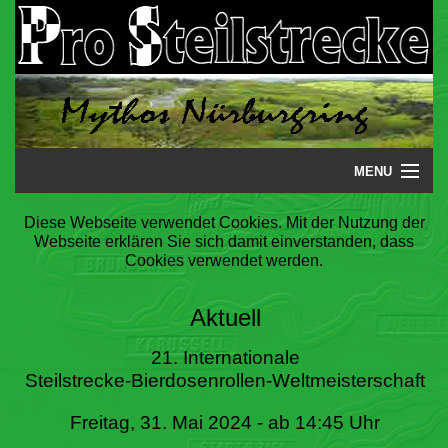
MENU
Startseite
Diese Webseite verwendet Cookies. Mit der Nutzung der
Webseite erklären Sie sich damit einverstanden, dass
Steilstrecke
Cookies verwendet werden.
Mythos
Aktuell
Galerie
21. Internationale
Steilstrecke-Bierdosenrollen-Weltmeisterschaft
Literatur
Freitag, 31. Mai 2024 - ab 14:45 Uhr
Termine