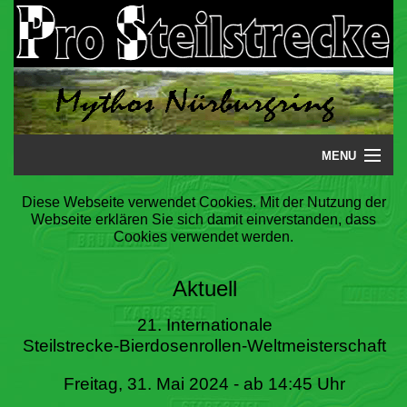
MENU
Startseite
Diese Webseite verwendet Cookies. Mit der Nutzung der
Webseite erklären Sie sich damit einverstanden, dass
Steilstrecke
Cookies verwendet werden.
Mythos
Aktuell
Galerie
21. Internationale
Steilstrecke-Bierdosenrollen-Weltmeisterschaft
Literatur
Freitag, 31. Mai 2024 - ab 14:45 Uhr
Termine