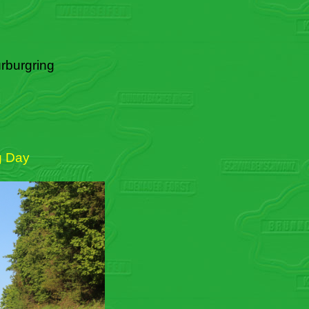
rburgring
g Day