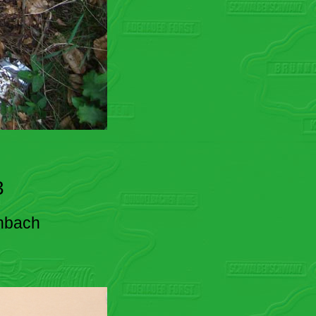
3
enbach