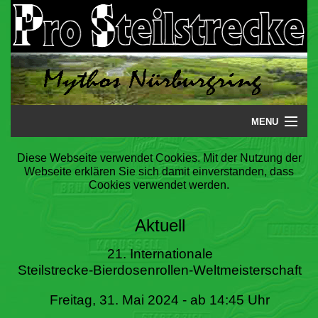
MENU
Startseite
Diese Webseite verwendet Cookies. Mit der Nutzung der
Webseite erklären Sie sich damit einverstanden, dass
Steilstrecke
Cookies verwendet werden.
Mythos
Aktuell
Galerie
21. Internationale
Steilstrecke-Bierdosenrollen-Weltmeisterschaft
Literatur
Freitag, 31. Mai 2024 - ab 14:45 Uhr
Termine